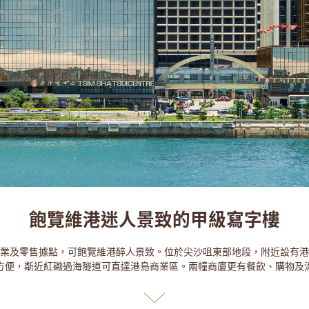
飽覽維港迷人景致的甲級寫字樓
業及零售據點，可飽覽維港醉人景致。位於尖沙咀東部地段，附近設有港
方便，斴近紅磡過海隧道可直達港島商業區。兩幢商廈更有餐飲、購物及