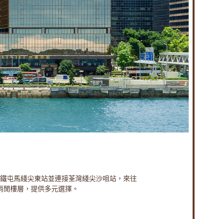
鐵屯馬綫尖東站並連接荃灣綫尖沙咀站，來往
消閒樓層，提供多元選擇。