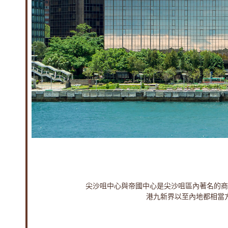
心
帝
國
中
心
|
寫
字
尖沙咀中心與帝國中心是尖沙咀區內著名的商
港九新界以至內地都相當
樓