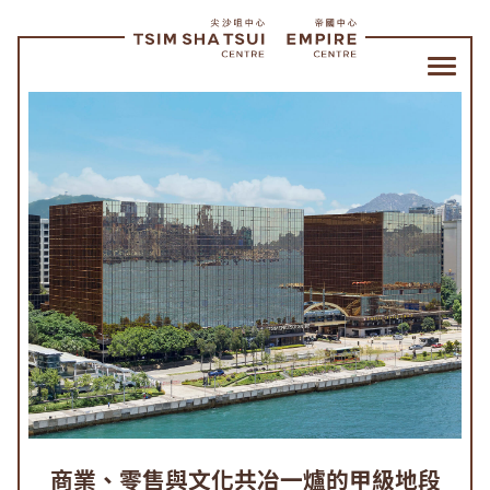
尖
沙
咀
中
心
帝
國
中
心
|
商業、零售與文化共冶一爐的甲級地段