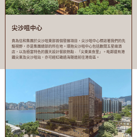
尖沙咀中心
貴為信和集團於尖沙咀東部首個發展項目，尖沙咀中心標誌著我們的先
驅視野，亦是集團總部的所在地。環抱尖沙咀中心包括數間五星級酒
店，以及極富特色的露天設計餐飲熱點 - 「尖東美食里」。毗鄰還有港
鐵尖東及尖沙咀站，亦可經紅磡過海隧道前往港島區。