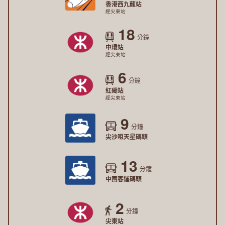
香港西九龍站
經尖東站
18
分鐘
中環站
經尖東站
6
分鐘
紅磡站
經尖東站
9
分鐘
尖沙咀天星碼頭
13
分鐘
中國客運碼頭
2
分鐘
尖東站