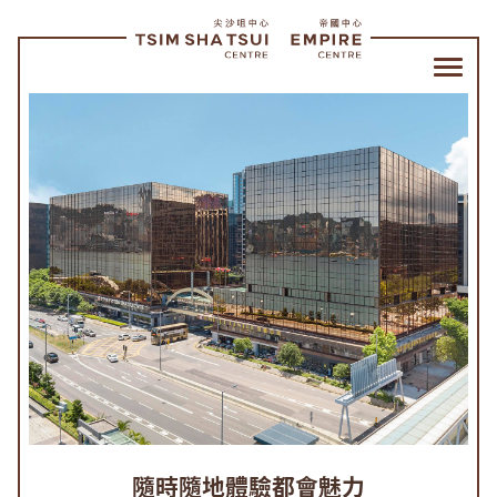
尖
沙
咀
中
心
帝
國
中
心
|
隨時隨地體驗都會魅力