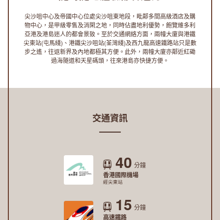
位
尖沙咀中心及帝國中心位處尖沙咀東地段，毗鄰多間高級酒店及購
置
物中心，是甲級零售及消閑之地，同時佔盡地利優勢，飽覽維多利
亞港及港島迷人的都會景致。至於交通網絡方面，兩幢大廈與港鐵
尖東站(屯馬綫)、港鐵尖沙咀站(荃灣綫)及西九龍高速鐵路站只是數
步之遙，往返新界及內地都極其方便。此外，兩幢大廈亦鄰近紅磡
過海隧道和天星碼頭，往來港島亦快捷方便。
交通資訊
40
分鐘
香港國際機場
經尖東站
15
分鐘
高速鐵路