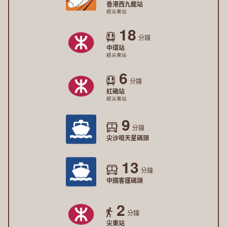
香港西九龍站
經尖東站
18
分鐘
中環站
經尖東站
6
分鐘
紅磡站
經尖東站
9
分鐘
尖沙咀天星碼頭
13
分鐘
中國客運碼頭
2
分鐘
尖東站