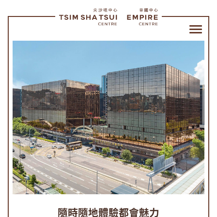
尖
沙
咀
中
心
帝
國
中
心
|
隨時隨地體驗都會魅力