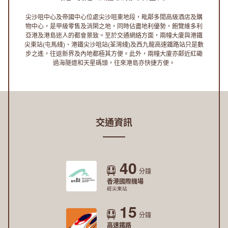
位
尖沙咀中心及帝國中心位處尖沙咀東地段，毗鄰多間高級酒店及購
置
物中心，是甲級零售及消閑之地，同時佔盡地利優勢，飽覽維多利
亞港及港島迷人的都會景致。至於交通網絡方面，兩幢大廈與港鐵
尖東站(屯馬綫)、港鐵尖沙咀站(荃灣綫)及西九龍高速鐵路站只是數
步之遙，往返新界及內地都極其方便。此外，兩幢大廈亦鄰近紅磡
過海隧道和天星碼頭，往來港島亦快捷方便。
交通資訊
40
分鐘
香港國際機場
經尖東站
15
分鐘
高速鐵路