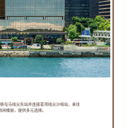
铁屯马线尖东站并连接荃湾线尖沙咀站，来往
消闲楼层，提供多元选择。