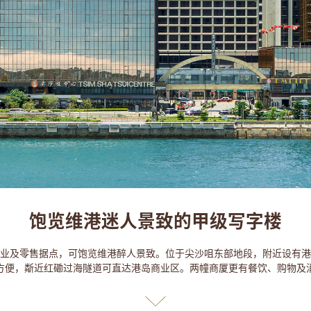
饱览维港迷人景致的甲级写字楼
业及零售据点，可饱览维港醉人景致。位于尖沙咀东部地段，附近设有港
方便，斴近红磡过海隧道可直达港岛商业区。两幢商厦更有餐饮、购物及