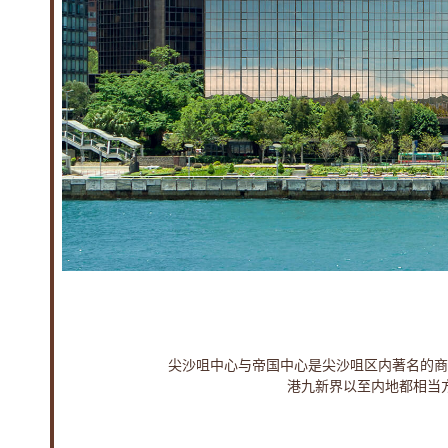
心
帝
国
中
心
|
写
字
尖沙咀中心与帝国中心是尖沙咀区内著名的商
港九新界以至内地都相当
楼