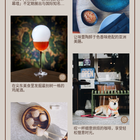
幕墙」不定期展出与国际知名的
数码视觉艺术家合作的数码光影
艺术作品，亦是让本地年轻艺术
家展示才华和创意的平台。
让味蕾陶醉于色香味绝配的亚洲
美膳。
在尖东美食里发掘最别树一格的
鸡尾酒。
叹一杯细意烘焙的咖啡，享受轻
松惬意时光。