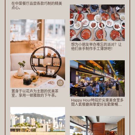
在中菜餐厅品尝各款巧制的精美
点心。
想为小朋友举办难忘的派对？让
他们亲手制作手工薄饼吧！
置身于以花卉为主题的优美茶
室，享用一顿雅致的下午茶。
Happy Hour時段於尖東美食里多
間人氣餐廳與摯愛好友歡聚暢
飲。