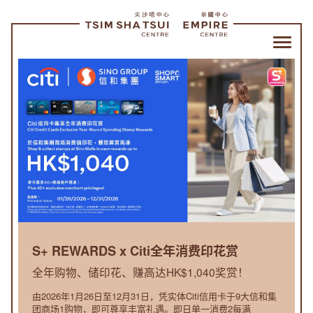
尖
沙
咀
中
心
帝
国
中
P MART携手呈献
S+ REWARDS x Citi全年消费印花赏
S⁺ 奖赏​
 – 追踪星光轨迹》
心
全年购物、储印花、赚高达HK$1,040奖赏！
非一般的奖赏计划，玩尽全
逢香港设计师Kenny Wong（王信
由2026年1月26日至12月31日，凭实体Citi信用卡于9大信和集
跨商场社交互动奖赏计划S⁺ 奬赏
|
十岁生日，特别与POP MART携手
团商场1购物，即可尊享丰富礼遇。即日单一消费2每满
个商场包括屯门市广场、奥海城、