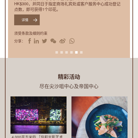
 追踪星光轨迹》艺术展览，由2026
HK$300，并同日于指定商场礼宾处或客户服务中心成功登记
岸商场以及尖沙咀中心及帝国中心
推
中港城、屯门市广场、奥海城、荃新
点数，即可获得1个印花。
游戏，让你在享受购物乐趣同时，
中心、蓝湾广场、黄金海岸商场和利
广
术联展，期望将艺术带入大家的日常
详情
详情
」为灵感的全港跨区艺术展览。
活
须受条款及细则约束
须受条款及细则约束
动
分享：
分享：
精彩活动
尽在尖沙咀中心及帝国中心
4,000平方米的 「信和光影艺术